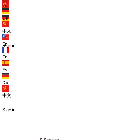
Es
zh
De
De
中文
En
Sign in
Fr
Es
De
中文
Sign in
E-Booking