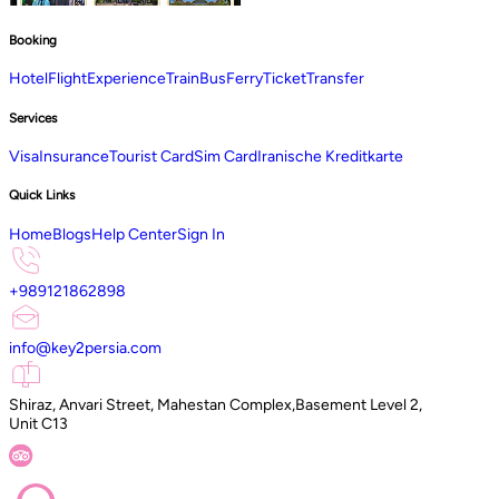
Booking
Hotel
Flight
Experience
Train
Bus
Ferry
Ticket
Transfer
Services
Visa
Insurance
Tourist Card
Sim Card
Iranische Kreditkarte
Quick Links
Home
Blogs
Help Center
Sign In
+989121862898
info@key2persia.com
Shiraz, Anvari Street, Mahestan Complex,Basement Level 2,
Unit C13