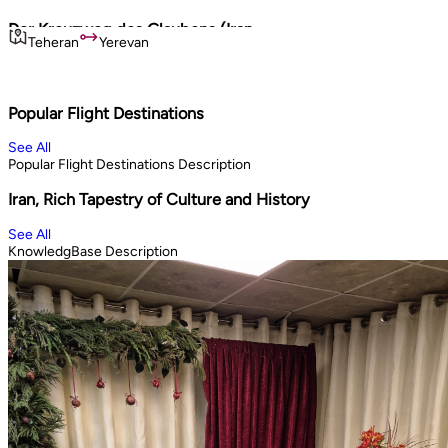
Der Kreuzweg des Glaubens (Iran
Persi
Teheran
Yerevan
Teh
& Armenien)
Tadsc
Kulturell / Historisch
Kul
10
days
12
Book Now
Book 
Popular Flight Destinations
See All
Popular Flight Destinations Description
Iran, Rich Tapestry of Culture and History
See All
KnowledgBase Description