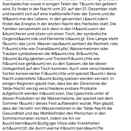
Aserbaidschan sowie in einigen Teilen der T&uuml;rkei gefeiert
wird. Es findet in der Nacht vom 20. auf den 21. Dezember statt
und bezieht sich auf eine traditionelle Feier der Sonne und der
W&auml;rme des Lebens. In den genannten L&auml;ndern
findet das Ereignis in der letzten Nacht des Herbstes statt. Die
Familien versammeln sich dann in den H&auml;usern der
&Auml;lteren und sitzen um einen Tisch, der symbolische
Gegenst&auml;nde und Elemente tr&auml;gt: Eine Lampe steht
f&uuml;r das Licht, Wasser repr&auml;sentiert die Reinheit, rote
Fr&uuml;chte wie Granat&auml;pfel, Wassermelonen oder
Trauben symbolisieren die W&auml;rme. Br&uuml;he,
S&uuml;&szlig;igkeiten und Trockenfr&uuml;chte wie
N&uuml;sse geh&ouml;ren zu den Speisen, die bei dieser
Gelegenheit auf den Tisch kommen. Auch viele verschiedene
Sorten konservierter Fr&uuml;chte und speziell f&uuml;r diese
Nacht zubereitete S&uuml;&szlig;speisen werden serviert. In
einigen Regionen glaubt man, dass bei der Zeremonie der
Yalda-Nacht vierzig verschiedene essbare Produkte
aufgetischt werden m&uuml;ssen. Das typischste unter all
diesen Produkten ist die Wassermelone, die speziell seit dem
Sommer f&uuml;r dieses Fest aufbewahrt wurde. Man glaubt,
dass der Verzehr von Wassermelonen in der Yalda-Nacht die
Gesundheit und das Wohlbefinden des Menschen in den
Sommermonaten sichert, indem sie ihn vor
&uuml;berm&auml;&szlig;iger Hitze oder Krankheiten
sch&uuml;tzt, die durch warme K&ouml;rpers&auml;fte