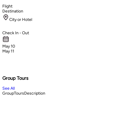
Flight
Destination
City or Hotel
Check In - Out
May 10
May 11
Group Tours
See All
GroupToursDescription