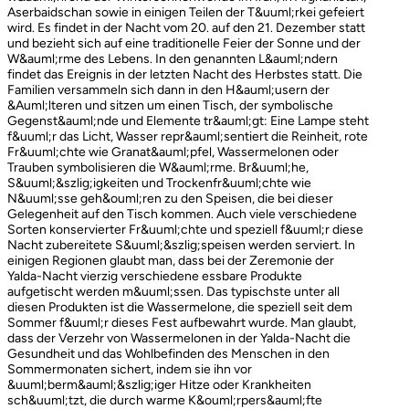
Aserbaidschan sowie in einigen Teilen der T&uuml;rkei gefeiert
wird. Es findet in der Nacht vom 20. auf den 21. Dezember statt
und bezieht sich auf eine traditionelle Feier der Sonne und der
W&auml;rme des Lebens. In den genannten L&auml;ndern
findet das Ereignis in der letzten Nacht des Herbstes statt. Die
Familien versammeln sich dann in den H&auml;usern der
&Auml;lteren und sitzen um einen Tisch, der symbolische
Gegenst&auml;nde und Elemente tr&auml;gt: Eine Lampe steht
f&uuml;r das Licht, Wasser repr&auml;sentiert die Reinheit, rote
Fr&uuml;chte wie Granat&auml;pfel, Wassermelonen oder
Trauben symbolisieren die W&auml;rme. Br&uuml;he,
S&uuml;&szlig;igkeiten und Trockenfr&uuml;chte wie
N&uuml;sse geh&ouml;ren zu den Speisen, die bei dieser
Gelegenheit auf den Tisch kommen. Auch viele verschiedene
Sorten konservierter Fr&uuml;chte und speziell f&uuml;r diese
Nacht zubereitete S&uuml;&szlig;speisen werden serviert. In
einigen Regionen glaubt man, dass bei der Zeremonie der
Yalda-Nacht vierzig verschiedene essbare Produkte
aufgetischt werden m&uuml;ssen. Das typischste unter all
diesen Produkten ist die Wassermelone, die speziell seit dem
Sommer f&uuml;r dieses Fest aufbewahrt wurde. Man glaubt,
dass der Verzehr von Wassermelonen in der Yalda-Nacht die
Gesundheit und das Wohlbefinden des Menschen in den
Sommermonaten sichert, indem sie ihn vor
&uuml;berm&auml;&szlig;iger Hitze oder Krankheiten
sch&uuml;tzt, die durch warme K&ouml;rpers&auml;fte