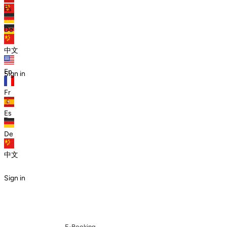
Es
zh
De
De
中文
En
Sign in
Fr
Es
De
中文
Sign in
E-Booking