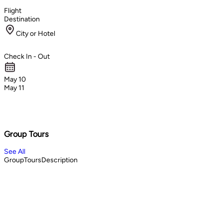
Flight
Destination
City or Hotel
Check In - Out
May 10
May 11
Group Tours
See All
GroupToursDescription