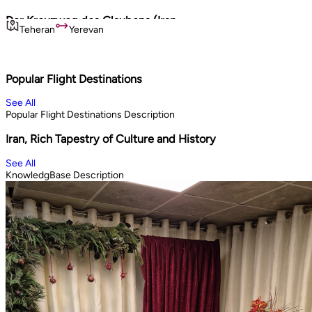
Der Kreuzweg des Glaubens (Iran
Persi
Teheran
Yerevan
Teh
& Armenien)
Tadsc
Kulturell / Historisch
Kul
10
days
12
Book Now
Book 
Popular Flight Destinations
See All
Popular Flight Destinations Description
Iran, Rich Tapestry of Culture and History
See All
KnowledgBase Description