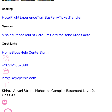
Booking
Hotel
Flight
Experience
Train
Bus
Ferry
Ticket
Transfer
Services
Visa
Insurance
Tourist Card
Sim Card
Iranische Kreditkarte
Quick Links
Home
Blogs
Help Center
Sign In
+989121862898
info@key2persia.com
Shiraz, Anvari Street, Mahestan Complex,Basement Level 2,
Unit C13