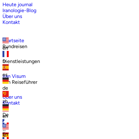
Heute journal
Iranologie-Blog
Über uns
Kontakt
Startseite
Rundreisen
en
Dienstleistungen
fr
es
Iran Visum
Iran Reiseführer
de
Über uns
zh
Kontakt
De
en
fr
En