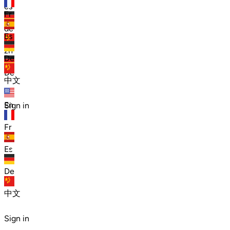
es
Fr
de
Es
zh
De
De
中文
En
Sign in
Fr
Es
De
中文
Sign in