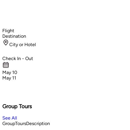
Flight
Destination
City or Hotel
Check In - Out
May 10
May 11
Group Tours
See All
GroupToursDescription